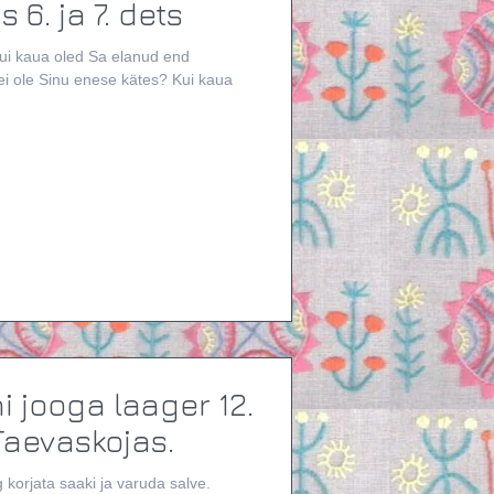
töötuba Tallinnas 6. ja 7. dets
Kui kaua oled Sa elanud end
i jooga laager 12.
 Taevaskojas.
 korjata saaki ja varuda salve.