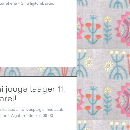
ärakeha - Sinu ligitõmbavus.
i jooga laager 11.
arel!
skaitsealal rahvuspargis, mis asub
Tallinnast 12 km kaugusel mööda merd. Algab reedel kell 09.00...