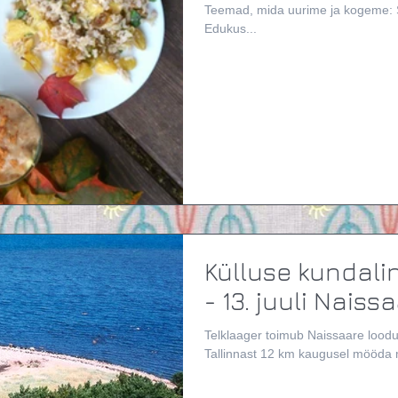
Teemad, mida uurime ja kogeme: S
Edukus...
Külluse kundalin
- 13. juuli Naissa
Telklaager toimub Naissaare loodu