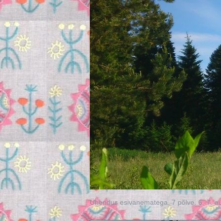
Ühendus esivanematega. 7 põlve. 6.-7. a