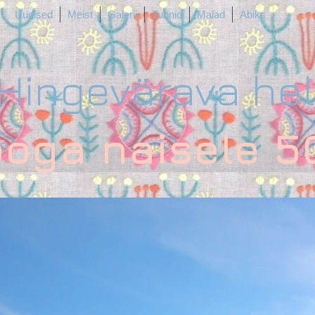
Uudised
Meist
Galerii
Tunnid
Malad
Abiks
Hingevärava hel
ooga naisele 5