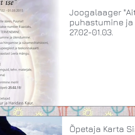
Joogalaager "Aita ennast ise" -
puhastumine ja
27.02-01.03.
Õpetaja Karta S