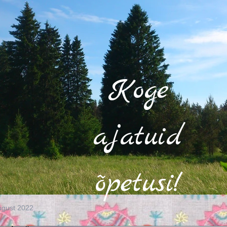
Koge
ajatuid
õpetusi!
ugust 2022