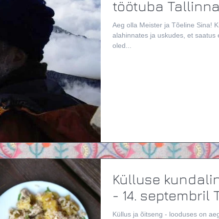
Aeg olla Meister ja Tõeline Sina! 
alahinnates ja uskudes, et saatus ei ole Sinu enese kätes? Kui kaua
oled...
Külluse kundalin
- 14. septembril
Küllus ja õitseng - looduses on aeg