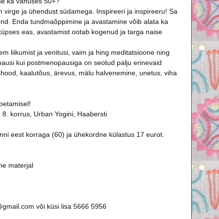
line ka vanuses 50+?
virge ja ühendust südamega. Inspireeri ja inspireeru! Sa 
end. Enda tundmaõppimine ja avastamine võib alata ka 
üpses eas, avastamist ootab kogenud ja targa naise 
 liikumist ja venitusi, vaim ja hing meditatsioone ning 
ausi kui postmenopausiga on seotud palju erinevaid 
od, kaalutõus, ärevus, mälu halvenemine, unetus, viha 
oetamisel!
, 8. korrus, Urban Yogini, Haabersti
nni eest korraga (60) ja ühekordne külastus 17 eurot.
ne materjal
@gmail.com
 või küsi lisa 5666 5956