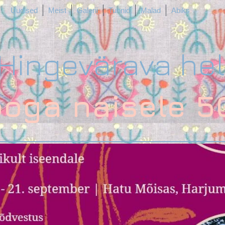
Uudised
Meist
Galerii
Tunnid
Malad
Abiks
Hingevärava hel
ooga naisele 5