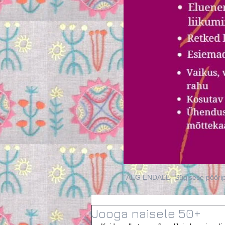
“AEG ENDALE” Sügisese pööripäe
Jooga naisele 50+