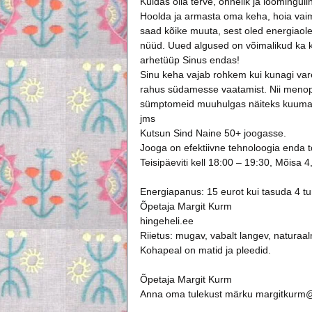
Kuidas olla terve, õnnelik ja loomingu
Hoolda ja armasta oma keha, hoia vaim 
saad kõike muuta, sest oled energiaol
nüüd. Uued algused on võimalikud ka k
arhetüüp Sinus endas!
Sinu keha vajab rohkem kui kunagi varem
rahus südamesse vaatamist. Nii menop
sümptomeid muuhulgas näiteks kuumaho
jms
Kutsun Sind Naine 50+ joogasse.
Jooga on efektiivne tehnoloogia enda t
Teisipäeviti kell 18:00 – 19:30, Mõisa 4
Energiapanus: 15 eurot kui tasuda 4 tu
Õpetaja Margit Kurm
hingeheli.ee
Riietus: mugav, vabalt langev, naturaal
Kohapeal on matid ja pleedid.
Õpetaja Margit Kurm
Anna oma tulekust märku 
margitkurm