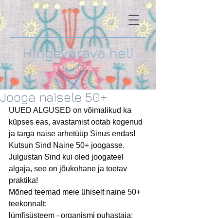
Hingevärava heli
jooga naisele 50+
Jooga naisele 50+
UUED ALGUSED on võimalikud ka 
küpses eas, avastamist ootab kogenud 
ja targa naise arhetüüp Sinus endas!
Kutsun Sind Naine 50+ joogasse. 
Julgustan Sind kui oled joogateel 
algaja, see on jõukohane ja toetav 
praktika!
Mõned teemad meie ühiselt naine 50+ 
teekonnalt:
lümfisüsteem - organismi puhastaja; 