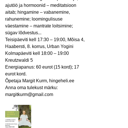
ajutöö ja hormoonid – meditatsioon 
aitab; hingamine – vabanemine, 
rahunemine; loomingulisuse 
väestamine – mantrate loitsimine; 
sügav lõdvestus...
Teisipäeviti kell 17:30 – 19:00, Mõisa 4, 
Haabersti, 8. korrus, Urban Yogini
Kolmapäeviti kell 18:00 – 19:00 
Kreutzwaldi 5
Energiapanus: 60 eurot (15 kord); 17 
eurot kord.
Õpetaja Margit Kurm, 
hingeheli.ee
Anna oma tulekust märku: 
margitkurm@gmail.com