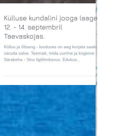
Külluse kundalini jooga laager
12. - 14. septembril
Taevaskojas.
Küllus ja õitseng - looduses on aeg korjata saaki ja
varuda salve. Teemad, mida uurime ja kogeme:
Särakeha - Sinu ligitõmbavus. Edukus...