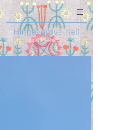
Hingevärava heli
jooga naisele 50+