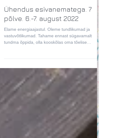
Ühendus esivanematega. 7
põlve. 6.-7. august 2022
Elame energiaajastul. Oleme tundlikumad ja
vastuvõtlikumad. Tahame ennast sügavamalt
tundma õppida, olla kooskõlas oma tõelise
olemuse ja...