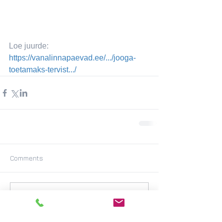
Loe juurde: 
https://vanalinnapaevad.ee/.../jooga-
toetamaks-tervist.../
Comments
Write a comment...