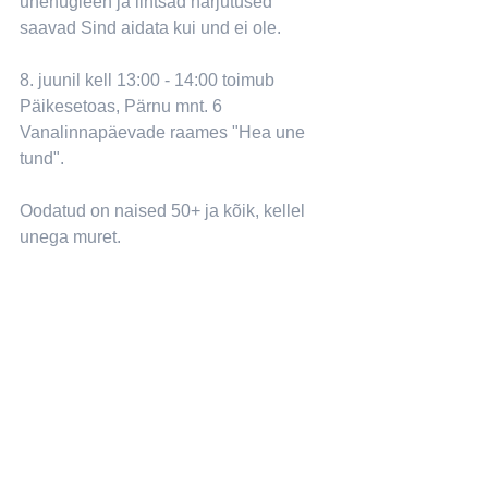
unehügieen ja lihtsad harjutused 
saavad Sind aidata kui und ei ole.
8. juunil kell 13:00 - 14:00 toimub 
Päikesetoas, Pärnu mnt. 6 
Vanalinnapäevade raames "Hea une 
tund".
Oodatud on naised 50+ ja kõik, kellel 
unega muret.