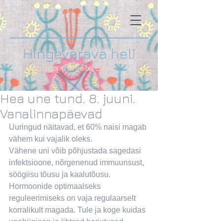
Hingevärava heli
jooga naisele 50+
Hea une tund. 8. juuni.
Vanalinnapäevad
Uuringud näitavad, et 60% naisi magab 
vähem kui vajalik oleks.
Vähene uni võib põhjustada sagedasi 
infektsioone, nõrgenenud immuunsust, 
söögiisu tõusu ja kaalutõusu. 
Hormoonide optimaalseks 
reguleerimiseks on vaja regulaarselt 
korralikult magada. Tule ja koge kuidas 