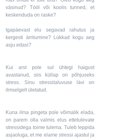
väsinud? Tööl või koolis tunned, et 
keskenduda on raske?
Igapäevast elu segavad rahutus ja 
kergesti ärritumine? Lükkad kogu aeg 
asju edasi? 
Kui arst pole sul ühtegi haigust 
avastanud, siis küllap on põhjuseks 
stress. Sinu stressitaluvuse lävi on 
ilmselgelt ületatud.
Kuna ilma pingeta pole võimalik elada, 
on parem olla valmis elus ettetulevate 
stressidega toime tulema. Tuleb leppida 
asjaoluga, et me elame stressi ajastul ja 