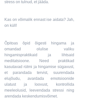
stress on tulnud, et jääda.
Kas on võimalik ennast ise aidata? Jah, 
on küll!
Õpitoas õpid õigesti hingama ja 
omandad olulise valiku 
hingamispraktikaid ja lihtsaid 
meditatsioone. Need praktikad 
kasutavad rütmi ja hingamise sügavust, 
et parandada tervist, suurendada 
elujõudu, avardada emotsioonide 
ulatust ja loovust, kontrollida 
meeleolusid, leevendada stressi ning 
arendada keskendumisvõimet.