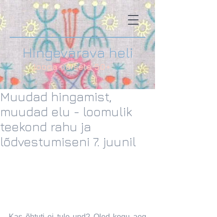
Hingevärava heli
jooga naisele 50+
Muudad hingamist,
muudad elu - loomulik
teekond rahu ja
lõdvestumiseni 7. juunil
Kas õhtuti ei tule und? Oled kogu aeg 