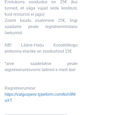
Eriolukorra soodustus on 25€ (kui 
tunned, et väga vajad seda koolitust, 
kuid ressurssi ei jagu)
Zoomi kaudu osalemine 25€, lingi 
saadame peale registreerimistasu 
laekumist
NB! Lääne-Harju Koostöökogu 
piirkonna elanike on soodushind 15€
*arve saadetakse peale 
registreerumisvormi täitmist e-meili teel
Registreerumine: 
https://valguspere.typeform.com/to/n9M
oXT
___________________________