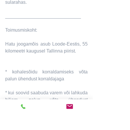
sularahas.
_____________________________
Toimusmiskoht:
Hatu joogamõis asub Loode-Eestis, 55 
kilomeetri kaugusel Tallinna piirist.
* kohalesõidu korraldamiseks võta 
palun ühendust korraldajaga
* kui soovid saabuda varem või lahkuda 
hiljem, palun võta ühendust 
korraldajaga
____________________________